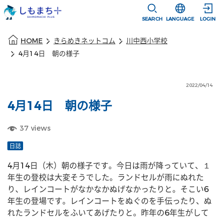
本文に移動
選択すると言語
SEARCH
LANGUAGE
LOGIN
本文の始まり
HOME
きらめきネットコム
川中西小学校
4月14日 朝の様子
2022/04/14
4月14日 朝の様子
37
views
日誌
4月14日（木）朝の様子です。今日は雨が降っていて、１
年生の登校は大変そうでした。ランドセルが雨にぬれた
り、レインコートがなかなかぬげなかったりと。そこい6
年生の登場です。レインコートをぬぐのを手伝ったり、ぬ
れたランドセルをふいてあげたりと。昨年の6年生がして