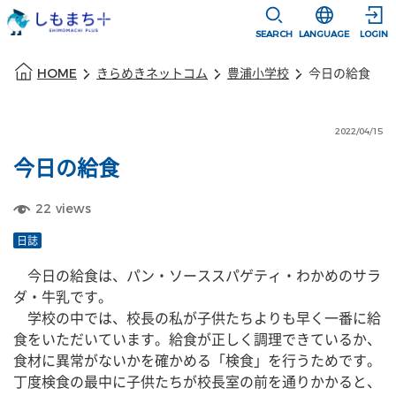
本文に移動
選択すると言語
SEARCH
LANGUAGE
LOGIN
本文の始まり
HOME
きらめきネットコム
豊浦小学校
今日の給食
2022/04/15
今日の給食
22
views
日誌
　今日の給食は、パン・ソーススパゲティ・わかめのサラ
ダ・牛乳です。
　学校の中では、校長の私が子供たちよりも早く一番に給
食をいただいています。給食が正しく調理できているか、
食材に異常がないかを確かめる「検食」を行うためです。
丁度検食の最中に子供たちが校長室の前を通りかかると、