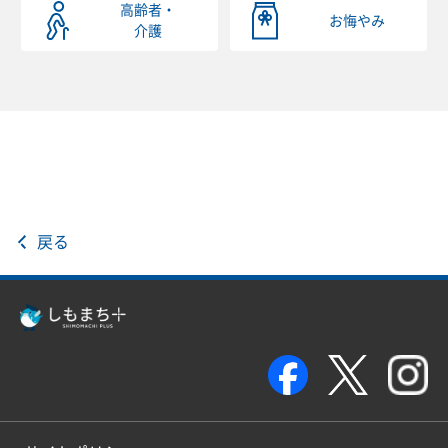
高齢者・
お悔やみ
介護
戻る