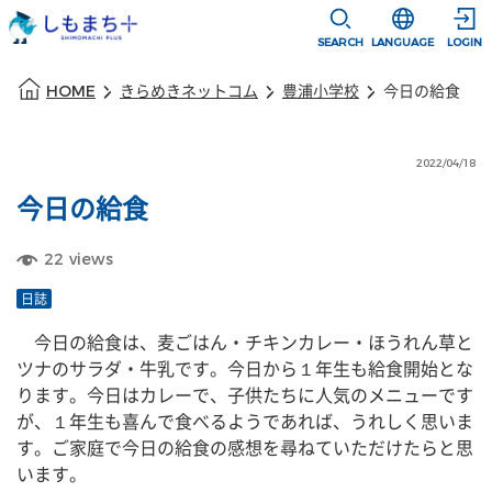
本文に移動
選択すると言語
SEARCH
LANGUAGE
LOGIN
本文の始まり
HOME
きらめきネットコム
豊浦小学校
今日の給食
2022/04/18
今日の給食
22
views
日誌
　今日の給食は、麦ごはん・チキンカレー・ほうれん草と
ツナのサラダ・牛乳です。今日から１年生も給食開始とな
ります。今日はカレーで、子供たちに人気のメニューです
が、１年生も喜んで食べるようであれば、うれしく思いま
す。ご家庭で今日の給食の感想を尋ねていただけたらと思
います。