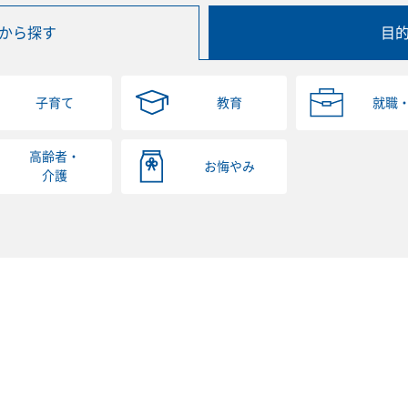
から探す
目
子育て
教育
就職
高齢者・
お悔やみ
介護