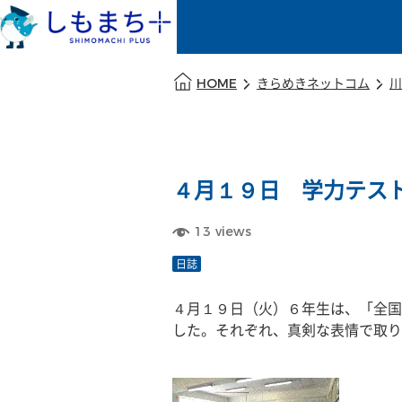
本文の始まり
HOME
きらめきネットコム
川
４月１９日 学力テス
13
views
日誌
４月１９日（火）６年生は、「全国
した。それぞれ、真剣な表情で取り