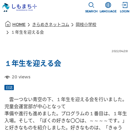
本文に移動
選択すると言語
SEARCH
LANGUAGE
LOGIN
本文の始まり
HOME
きらめきネットコム
岡枝小学校
１年生を迎える会
2022/04/28
１年生を迎える会
20
views
日誌
　雲一つない青空の下、１年生を迎える会を行いました。
児童会運営部が中心となって
準備や進行も進めました。プログラムの１番目は、１年生
入場。そして、「ぼくの好きな〇〇は、～～～～です。」
と好きなものを紹介しました。好きなものは、「きゅう