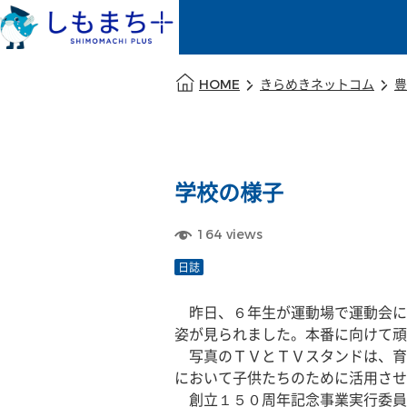
本文の始まり
HOME
きらめきネットコム
豊
学校の様子
164
views
日誌
　昨日、６年生が運動場で運動会に
姿が見られました。本番に向けて頑
　写真のＴＶとＴＶスタンドは、育
において子供たちのために活用させ
　創立１５０周年記念事業実行委員