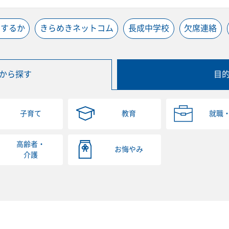
うするか
きらめきネットコム
長成中学校
欠席連絡
から探す
目
子育て
教育
就職
高齢者・
お悔やみ
介護