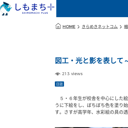
本文の始まり
HOME
きらめきネットコム
楢
図工・光と影を表して
213
views
日誌
　５・６年生が校舎を中心にした絵
うに下絵をし、ぼちぼち色を塗り始
す。さすが高学年、水彩絵の具の透