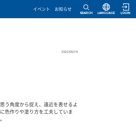
選択すると言語の
イベント
お知らせ
SEARCH
LANGUAGE
LOGIN
2022/05/19
思う角度から捉え、遠近を表せるよ
に色作りや塗り方を工夫していま
。