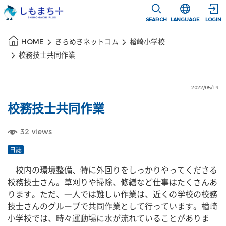
本文に移動
選択すると言語
SEARCH
LANGUAGE
LOGIN
本文の始まり
HOME
きらめきネットコム
楢崎小学校
校務技士共同作業
2022/05/19
校務技士共同作業
32
views
日誌
　校内の環境整備、特に外回りをしっかりやってくださる
校務技士さん。草刈りや掃除、修繕など仕事はたくさんあ
ります。ただ、一人では難しい作業は、近くの学校の校務
技士さんのグループで共同作業として行っています。楢崎
小学校では、時々運動場に水が流れていることがありま