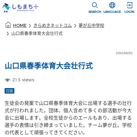
本文に移動
選択すると言語
SEARCH
LANGUAGE
LOGIN
本文の始まり
HOME
きらめきネットコム
夢が丘中学校
山口県春季体育大会壮行式
2022/05/20
山口県春季体育大会壮行式
213
views
日誌
生徒会の発案で山口県春季体育大会に出場する選手の壮行
式が行われました。団体、個人含めて多くの部活動が今大
会に出場します。全校生徒からのエールもあり、出場する
選手の表情は引き締まっていました。チーム夢が丘。学校
の代表として頑張ってきてください。