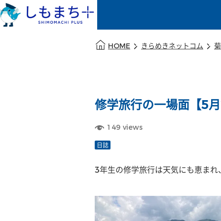
本文の始まり
HOME
きらめきネットコム
菊
修学旅行の一場面【5月
149
views
日誌
3年生の修学旅行は天気にも恵まれ