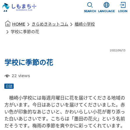
本文に移動
選択すると言語
SEARCH
LANGUAGE
LOGIN
本文の始まり
HOME
きらめきネットコム
楢崎小学校
学校に季節の花
2022/06/13
学校に季節の花
22
views
日誌
　楢崎小学校には毎週月曜日に花を届けてくださる地域の
方がいます。今日はあじさいを届けてくださいました。赤
い色が印象的なあじさいと、かわいらしい小花が寄り添っ
た白いあじさいです。こちらは「墨田の花火」という名前
だそうです。梅雨の季節を爽やかに彩ってくれています。