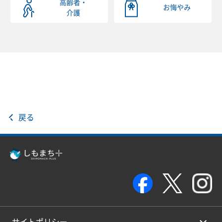
高齢者・
お悔やみ
介護
戻る