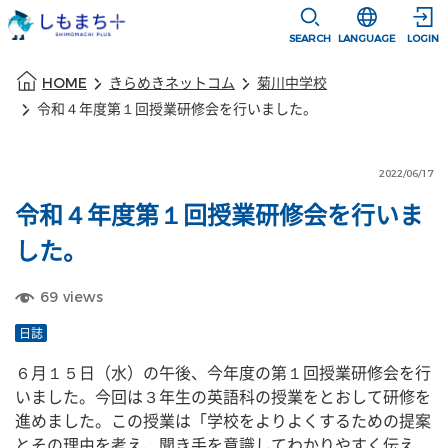
本文に移動
選択すると言語
SEARCH
LANGUAGE
LOGIN
本文の始まり
HOME
きらめきネットコム
菊川中学校
令和４年度第１回授業研修会を行いました。
2022/06/17
令和４年度第１回授業研修会を行いま
した。
69
views
日誌
６月１５日（水）の午後、今年度の第１回授業研修会を行
いました。今回は３年生の英語科の授業をとおして研修を
進めました。この授業は「学校をよりよくするための提案
とその理由を考え、聞き手を意識してわかりやすく伝え