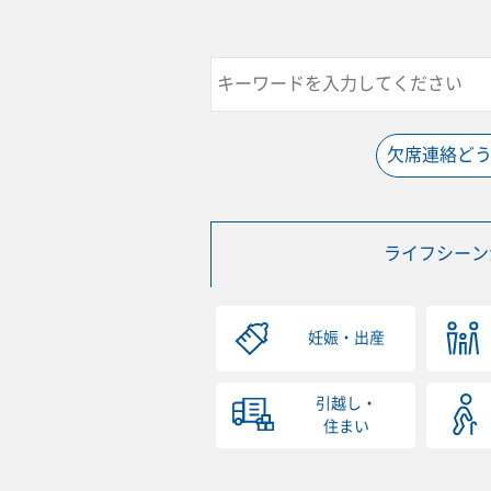
欠席連絡ど
ライフシーン
妊娠・出産
引越し・
住まい