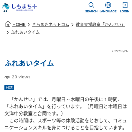
本文に移動
選択すると言語
SEARCH
LANGUAGE
LOGIN
本文の始まり
HOME
きらめきネットコム
教育支援教室「かんせい」
ふれあいタイム
2022/06/24
ふれあいタイム
29
views
日誌
　「かんせい」では、月曜日～木曜日の午後に１時間、
「ふれあいタイム」を行っています。（月曜日と木曜日は
文洋中分教室と合同です。）
　この時間は、スポーツ等の体験活動をとおして、コミュ
ニケーションスキルを身につけることを目指しています。