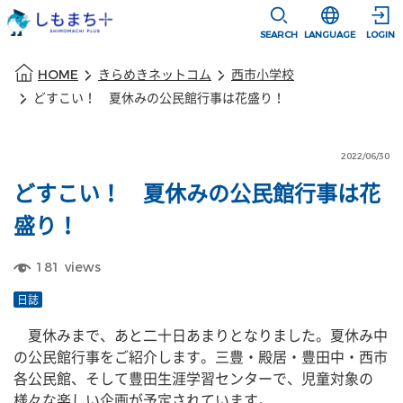
本文に移動
選択すると言語
SEARCH
LANGUAGE
LOGIN
本文の始まり
HOME
きらめきネットコム
西市小学校
どすこい！ 夏休みの公民館行事は花盛り！
2022/06/30
どすこい！ 夏休みの公民館行事は花
盛り！
181
views
日誌
　夏休みまで、あと二十日あまりとなりました。夏休み中
の公民館行事をご紹介します。三豊・殿居・豊田中・西市 
各公民館、そして豊田生涯学習センターで、児童対象の
様々な楽しい企画が予定されています。