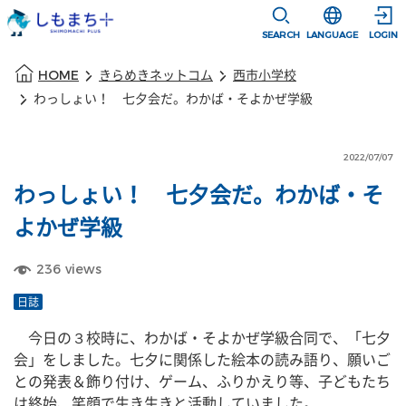
本文に移動
選択すると言語
SEARCH
LANGUAGE
LOGIN
本文の始まり
HOME
きらめきネットコム
西市小学校
わっしょい！ 七夕会だ。わかば・そよかぜ学級
2022/07/07
わっしょい！ 七夕会だ。わかば・そ
よかぜ学級
236
views
日誌
　今日の３校時に、わかば・そよかぜ学級合同で、「七夕
会」をしました。七夕に関係した絵本の読み語り、願いご
との発表＆飾り付け、ゲーム、ふりかえり等、子どもたち
は終始、笑顔で生き生きと活動していました。