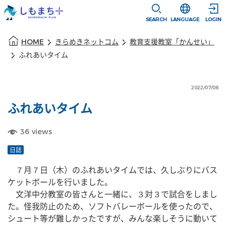
本文に移動
選択すると言語
SEARCH
LANGUAGE
LOGIN
本文の始まり
HOME
きらめきネットコム
教育支援教室「かんせい」
ふれあいタイム
2022/07/08
ふれあいタイム
36
views
日誌
　７月７日（木）のふれあいタイムでは、久しぶりにバス
ケットボールを行いました。
　文洋中分教室の皆さんと一緒に、３対３で試合をしまし
た。怪我防止のため、ソフトバレーボールを使ったので、
シュート等が難しかったですが、みんな楽しそうに動いて