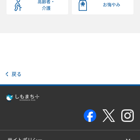
高齢者・
お悔やみ
介護
戻る