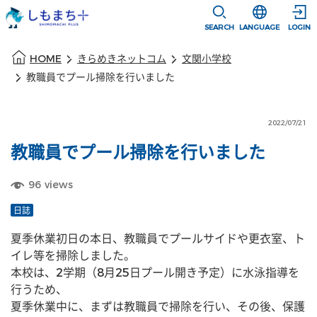
本文に移動
選択すると言語
SEARCH
LANGUAGE
LOGIN
本文の始まり
HOME
きらめきネットコム
文関小学校
教職員でプール掃除を行いました
2022/07/21
教職員でプール掃除を行いました
96
views
日誌
夏季休業初日の本日、教職員でプールサイドや更衣室、ト
イレ等を掃除しました。
本校は、2学期（8月25日プール開き予定）に水泳指導を
行うため、
夏季休業中に、まずは教職員で掃除を行い、その後、保護