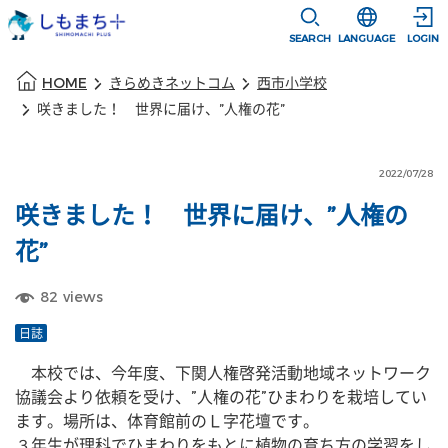
本文に移動
選択すると言語
SEARCH
LANGUAGE
LOGIN
本文の始まり
HOME
きらめきネットコム
西市小学校
咲きました！ 世界に届け、”人権の花”
2022/07/28
咲きました！ 世界に届け、”人権の
花”
82
views
日誌
　本校では、今年度、下関人権啓発活動地域ネットワーク
協議会より依頼を受け、”人権の花”ひまわりを栽培してい
ます。場所は、体育館前のＬ字花壇です。
３年生が理科でひまわりをもとに植物の育ち方の学習をし