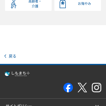
高齢者・
お悔やみ
介護
戻る