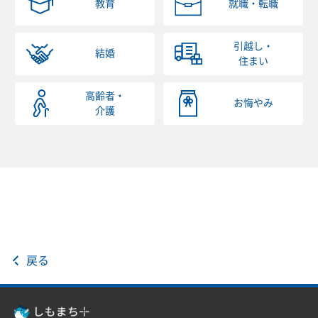
教育
就職・転職
引越し・
結婚
住まい
高齢者・
お悔やみ
介護
戻る