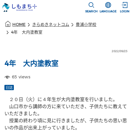
本文に移動
選択すると言語
SEARCH
LANGUAGE
LOGIN
本文の始まり
HOME
きらめきネットコム
豊浦小学校
4年 大内塗教室
2022/09/23
4年 大内塗教室
65
views
日誌
　２０日（火）に４年生が大内塗教室を行いました。
　山口市から講師の方に来ていただき、子供たちに教えて
いただきました。
　授業の終わり頃に見に行きましたが、子供たちの思い思
いの作品が出来上がっていました。