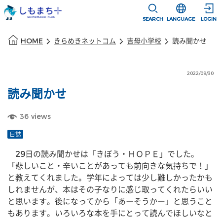
本文に移動
選択すると言語
SEARCH
LANGUAGE
LOGIN
本文の始まり
HOME
きらめきネットコム
吉母小学校
読み聞かせ
2022/09/30
読み聞かせ
36
views
日誌
　29日の読み聞かせは「きぼう・ＨＯＰＥ」でした。
「悲しいこと・辛いことがあっても前向きな気持ちで！」
と教えてくれました。学年によっては少し難しかったかも
しれませんが、本はその子なりに感じ取ってくれたらいい
と思います。後になってから「あーそうかー」と思うこと
もあります。いろいろな本を手にとって読んでほしいなと