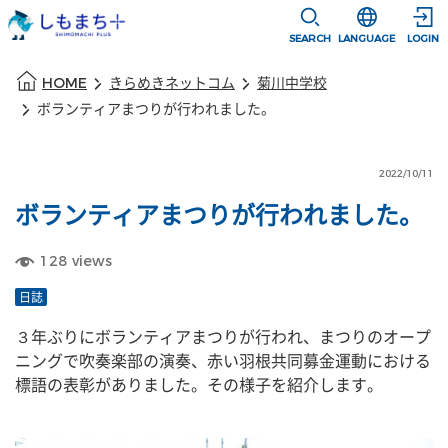
本文に移動
選択すると言語
SEARCH
LANGUAGE
LOGIN
本文の始まり
HOME
きらめきネットコム
菊川中学校
ボランティアまつりが行われました。
2022/10/11
ボランティアまつりが行われました。
128
views
日誌
３年ぶりにボランティアまつりが行われ、まつりのオープ
ニングで吹奏楽部の演奏、赤い羽根共同募金運動における
標語の表彰がありました。その様子を紹介します。