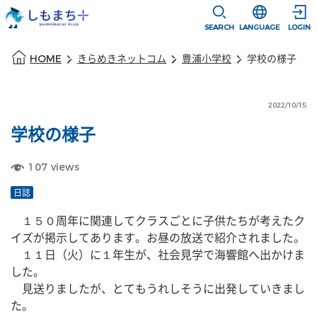
本文に移動
選択すると言語
SEARCH
LANGUAGE
LOGIN
本文の始まり
HOME
きらめきネットコム
豊浦小学校
学校の様子
2022/10/15
学校の様子
107
views
日誌
　１５０周年に関連してクラスごとに子供たちが考えたク
イズが掲示してあります。お昼の放送で紹介されました。
　１１日（火）に１年生が、社会見学で海響館へ出かけま
した。
　見送りましたが、とてもうれしそうに出発していきまし
た。