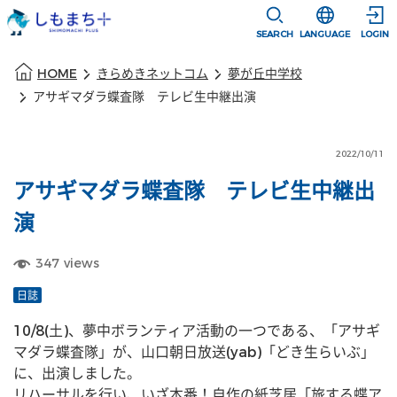
本文に移動
選択すると言語
SEARCH
LANGUAGE
LOGIN
本文の始まり
HOME
きらめきネットコム
夢が丘中学校
アサギマダラ蝶査隊 テレビ生中継出演
2022/10/11
アサギマダラ蝶査隊 テレビ生中継出
演
347
views
日誌
10/8(土)、夢中ボランティア活動の一つである、「アサギ
マダラ蝶査隊」が、山口朝日放送(yab)「どき生らいぶ」
に、出演しました。
リハーサルを行い、いざ本番！自作の紙芝居「旅する蝶ア