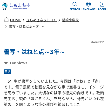
本文に移動
選択すると言語
SEARCH
LANGUAGE
LOGIN
本文の始まり
HOME
きらめきネットコム
楢崎小学校
書写・はねと点～3年～
2022/10/14
書写・はねと点～3年～
166
views
日誌
　3年生が書写をしていました。今回は「はね」と「点」
です。電子黒板で動画を見ながら手で空書きし、イメージ
を高めていました。大切なのは筆の穂先の向きです。教頭
先生お手製の「ほさきくん」を見ながら、穂先がいつも左
斜め上を向くような筆の運びを練習しました。