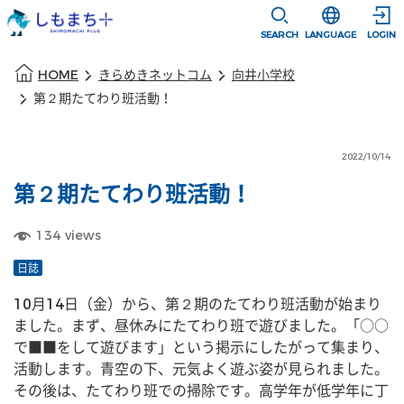
本文に移動
選択すると言語
SEARCH
LANGUAGE
LOGIN
本文の始まり
HOME
きらめきネットコム
向井小学校
第２期たてわり班活動！
2022/10/14
第２期たてわり班活動！
134
views
日誌
10月14日（金）から、第２期のたてわり班活動が始まり
ました。まず、昼休みにたてわり班で遊びました。「○○
で■■をして遊びます」という掲示にしたがって集まり、
活動します。青空の下、元気よく遊ぶ姿が見られました。
その後は、たてわり班での掃除です。高学年が低学年に丁