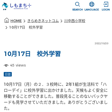
本文に移動
選択すると言語
SEARCH
LANGUAGE
LOGIN
本文の始まり
HOME
きらめきネットコム
川中西小学校
10月17日 校外学習
2022/10/20
10月17日 校外学習
45
views
日誌
10月17日（月）の２．３校時に、2年1組が生活科で「ハ
ローデイ」に校外学習に出かけました。天候もよく安全に
移動することができました。普段見ることのないバックヤ
ードも見学させていただきました。ありがとうございまし
た。