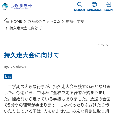
本文に移動
選択すると言語
SEARCH
LANGUAGE
LOGIN
本文の始まり
HOME
きらめきネットコム
楢崎小学校
持久走大会に向けて
2022/11/10
持久走大会に向けて
25
views
日誌
　二学期の大きな行事が、持久走大会を残すのみとなりま
した。今週から、中休みに全校で走る練習が始まりまし
た。開始前から走っている学級もありました。放送の合図
で5分間の練習が始まります。しゃべったりふざけたり歩
いたりしている子は1人もいません。みんな真剣に取り組