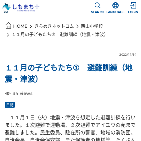
本文に移動
選択すると言語
SEARCH
LANGUAGE
LOGIN
本文の始まり
HOME
きらめきネットコム
西山小学校
１１月の子どもたち① 避難訓練（地震・津波）
2022/11/14
１１月の子どもたち① 避難訓練（地
震・津波）
34
views
日誌
　１１月１日（火）地震・津波を想定した避難訓練を行い
ました。１次避難で運動場、２次避難でアイユウの苑まで
避難しました。民生委員、駐在所の警官、地域の消防団、
自治会長、自治会保安部、また保護者の皆様等、たくさん