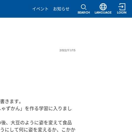
選択すると言語の
イベント
お知らせ
SEARCH
LANGUAGE
LOGIN
2022/11/15
書きます。
しゃずかん」を作る学習に入りまし
の後、大豆のように姿を変えて食品
うにして何に姿を変えるか、こかか