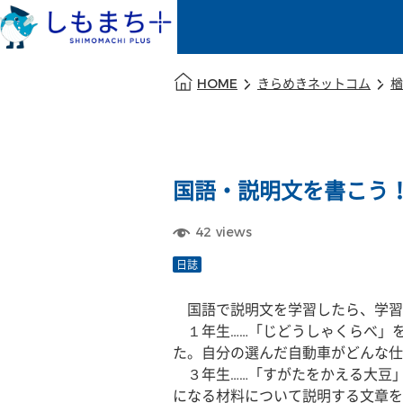
本文の始まり
HOME
きらめきネットコム
楢
国語・説明文を書こう
42
views
日誌
　国語で説明文を学習したら、学
　１年生……「じどうしゃくらべ」
た。自分の選んだ自動車がどんな仕
　３年生……「すがたをかえる大豆
になる材料について説明する文章を