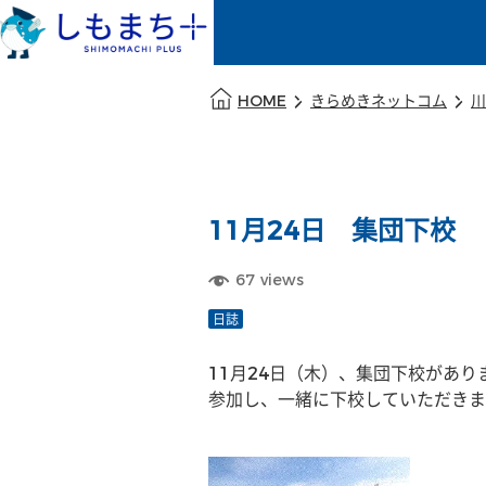
本文の始まり
HOME
きらめきネットコム
川
11月24日 集団下校
67
views
日誌
11月24日（木）、集団下校があ
参加し、一緒に下校していただきま