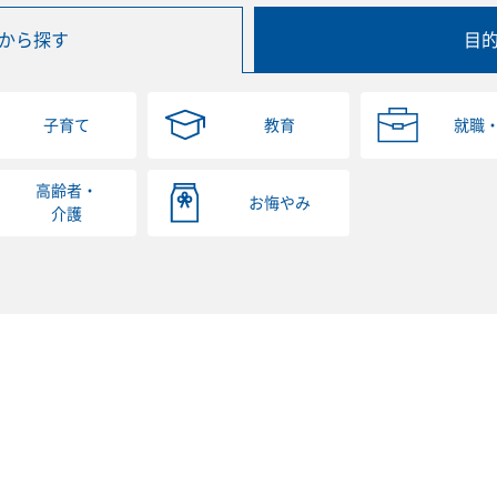
から探す
目
子育て
教育
就職
高齢者・
お悔やみ
介護