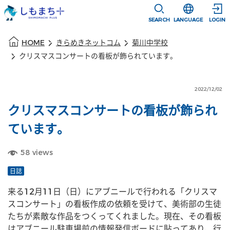
本文に移動
選択すると言語
SEARCH
LANGUAGE
LOGIN
本文の始まり
HOME
きらめきネットコム
菊川中学校
クリスマスコンサートの看板が飾られています。
2022/12/02
クリスマスコンサートの看板が飾られ
ています。
58
views
日誌
来る12月11日（日）にアブニールで行われる「クリスマ
スコンサート」の看板作成の依頼を受けて、美術部の生徒
たちが素敵な作品をつくってくれました。現在、その看板
はアブニール駐車場前の情報発信ボードに貼ってあり、行