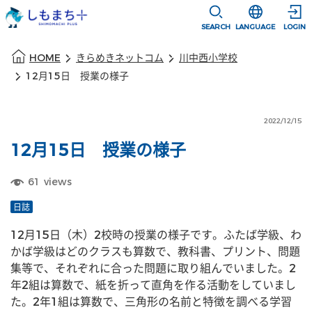
本文に移動
選択すると言語
SEARCH
LANGUAGE
LOGIN
本文の始まり
HOME
きらめきネットコム
川中西小学校
12月15日 授業の様子
2022/12/15
12月15日 授業の様子
61
views
日誌
12月15日（木）2校時の授業の様子です。ふたば学級、わ
かば学級はどのクラスも算数で、教科書、プリント、問題
集等で、それぞれに合った問題に取り組んでいました。2
年2組は算数で、紙を折って直角を作る活動をしていまし
た。2年1組は算数で、三角形の名前と特徴を調べる学習