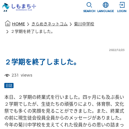
本文に移動
選択すると言語
SEARCH
LANGUAGE
LOGIN
本文の始まり
HOME
きらめきネットコム
菊川中学校
２学期を終了しました。
2022/12/23
２学期を終了しました。
231
views
日誌
本日、２学期の終業式を行いました。四ヶ月にも及ぶ長い
２学期でしたが、生徒たちの頑張りにより、体育祭、文化
祭でも多くの笑顔を見ることができました。また、終業式
の前に現生徒会役員全員からのメッセージがありました。
今年の菊川中学校を支えてくれた役員からの思いの詰まっ