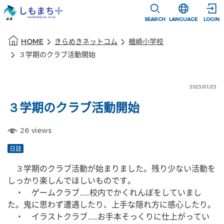
本文に移動
選択すると言語
SEARCH
LANGUAGE
LOGIN
本文の始まり
HOME
きらめきネットコム
楢崎小学校
３学期のクラブ活動開始
2023/01/23
３学期のクラブ活動開始
26
views
日誌
　３学期のクラブ活動が始まりました。残り少ない活動を
しっかり楽しんでほしいものです。
　・　ゲームクラブ……校内でかくれんぼをしていまし
た。鬼に思わず遭遇したり、上手な隠れ方に感心したり。
　・　イラストクラブ……お手本そっくりに仕上がってい