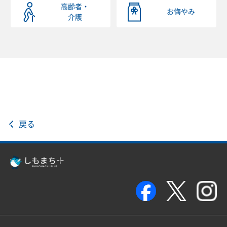
高齢者・
お悔やみ
介護
戻る