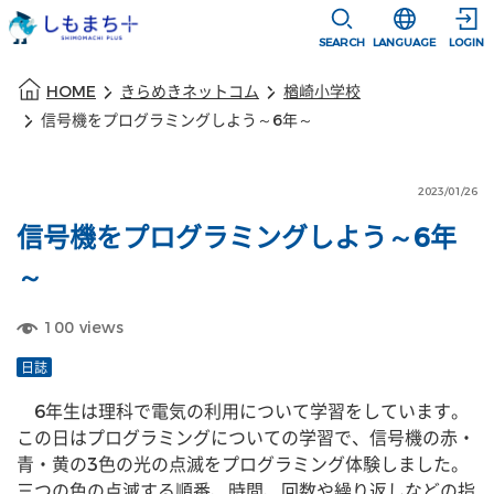
本文に移動
選択すると言語
SEARCH
LANGUAGE
LOGIN
本文の始まり
HOME
きらめきネットコム
楢崎小学校
信号機をプログラミングしよう～6年～
2023/01/26
信号機をプログラミングしよう～6年
～
100
views
日誌
　6年生は理科で電気の利用について学習をしています。
この日はプログラミングについての学習で、信号機の赤・
青・黄の3色の光の点滅をプログラミング体験しました。
三つの色の点滅する順番、時間、回数や繰り返しなどの指