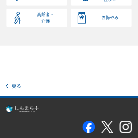
高齢者・
お悔やみ
介護
戻る