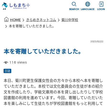
本文に移動
選択すると言語
SEARCH
LANGUAGE
LOGIN
本文の始まり
HOME
きらめきネットコム
菊川中学校
本を寄贈していただきました。
2023/02/22
本を寄贈していただきました。
116
views
日誌
本日、菊川町更生保護女性会の方々から本校へ本を寄贈し
ていただきました。本校では文化委員会の生徒が本の紹介
文を作成したり、学級文庫用の本を貸し出したりして学校
図書館の利用を進めています。今回、寄贈していただいた
本を楽しみにして生徒たちが学校図書館をもっと利用して