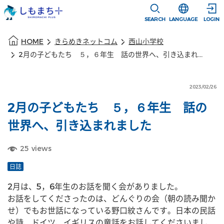
本文に移動
選択すると言語
SEARCH
LANGUAGE
LOGIN
本文の始まり
HOME
きらめきネットコム
西山小学校
2月の子どもたち ５，６年生 話の世界へ、引き込まれました
2023/02/26
2月の子どもたち ５，６年生 話の
世界へ、引き込まれました
25
views
日誌
2月は、5，6年生のお話を聞く会がありました。
お話をしてくださったのは、どんぐりの会（朝の読み聞か
せ）でもお世話になっている野口紋さんです。日本の民話
や詩、ドイツ、イギリスの童話をお話してくださいまし