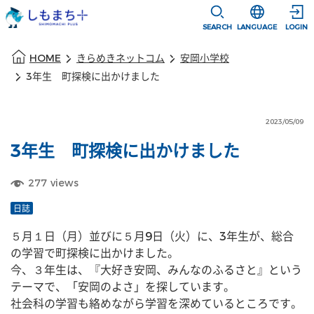
本文に移動
選択すると言語
SEARCH
LANGUAGE
LOGIN
本文の始まり
HOME
きらめきネットコム
安岡小学校
3年生 町探検に出かけました
2023/05/09
3年生 町探検に出かけました
277
views
日誌
５月１日（月）並びに５月9日（火）に、3年生が、総合
の学習で町探検に出かけました。
今、３年生は、『大好き安岡、みんなのふるさと』という
テーマで、「安岡のよさ」を探しています。
社会科の学習も絡めながら学習を深めているところです。