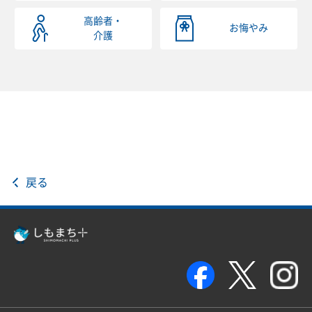
高齢者・
お悔やみ
介護
戻る