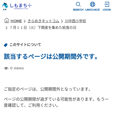
本文に移動
選択すると言語
SEARCH
LANGUAGE
LOGIN
本文の始まり
HOME
きらめきネットコム
川中西小学校
７月１１日（火）下関産を集めた給食の日
このサイトについて
該当するページは公開期間外です。
0
views
ご指定のページは、公開期間外となっています。
ページの公開期限が過ぎている可能性があります。もう一
度確認して、ご利用ください。