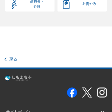
高齢者・
お悔やみ
介護
戻る