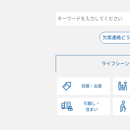
欠席連絡ど
ライフシーン
妊娠・出産
引越し・
住まい