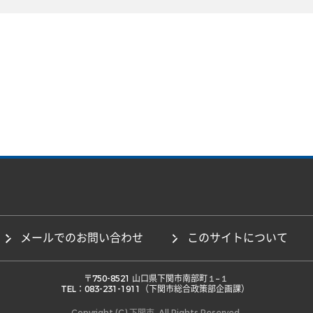
メールでのお問い合わせ
このサイトについて
 〒750-8521 山口県下関市南部町１−１ 

TEL：083-231-1911（下関市総合政策部企画課） 