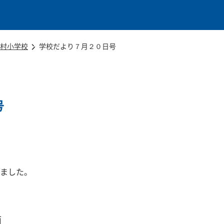
本文に移動
村小学校
学校だより７月２０日号
号
ました。
面