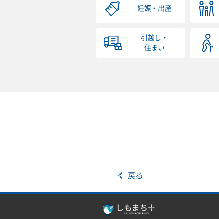
妊娠・出産
引越し・
住まい
戻る