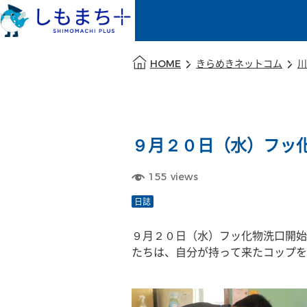
本文の始まり
HOME
きらめきネットコム
川
９月２０日（水）フッ
155
views
日誌
９月２０日（水）フッ化物洗口開始
たちは、自分が持って来たコップを