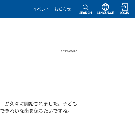
選択すると言語の
イベント
お知らせ
SEARCH
LANGUAGE
LOGIN
2023/09/20
口が久々に開始されました。子ども
できれいな歯を保ちたいですね。