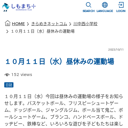
本文に移動
選択すると言語
SEARCH
LANGUAGE
LOGIN
本文の始まり
HOME
きらめきネットコム
川中西小学校
１０月１１日（水）昼休みの運動場
2023/10/11
１０月１１日（水）昼休みの運動場
152
views
日誌
１０月１１日（水）今回は昼休みの運動場の様子をお知ら
せします。バスケットボール、フリスピーシュートゲー
ム、ドッジボール、ジャングルジム、ボール当て鬼ご、ボ
ールシュートゲーム、ブランコ、ハンドベースボール、ド
ッヂビー、鉄棒など、いろいろな遊びを子どもたちは楽し