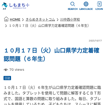
本文に移動
選択すると言語
SEARCH
LANGUAGE
LOGIN
本文の始まり
HOME
きらめきネットコム
川中西小学校
１０月１７日（火）山口県学力定着確認問題（６年生）
2023/10/17
１０月１７日（火）山口県学力定着確
認問題（６年生）
70
views
日誌
１０月１７日（火）６年生が山口県学力定着確認問題に臨
みました。タブレットを使用して問題に解答するＣＢＴ形
式で、国語と算数の問題に取り組みました。毎日、タブレ
ットを使用しているため、子どもたちは、スムースに解答