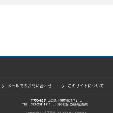
メールでのお問い合わせ
このサイトについて
 〒750-8521 山口県下関市南部町１−１ 

TEL：083-231-1911（下関市総合政策部企画課） 