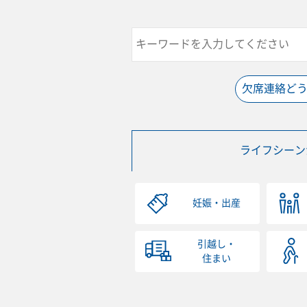
欠席連絡ど
ライフシーン
妊娠・出産
引越し・
住まい